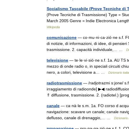
Socialismo Tascabile (Prove Tecniche di 
(Prove Tecniche di Trasmissione) Type = Stu
March 2005 Genre = Indie Electronica Leng
Wikipedia
comunicazione
— co·mu·ni·ca·zió·ne s.f. FO
di notizie, di informazioni, di idee, di pensier
trasmissione. 2. capacità individuale,… …
Di
televisione
— te·le·vi·sió·ne s.f. 1a. AU TS 
mezzo di onde radio o, in speciali circuiti chiu
nero, a colori, televisione a… …
Dizionario itali
radiotrasmissione
— /radjotrazmi s:jone/ s.f
irraggiamento di radioonde] ▶◀ radiodiffusio
⇑ diffusione, trasmissione. 2. (radiotel.)
canale
— ca·nà·le s.m. 1a. FO corso d acqua ar
navigazione: scavare un canale; canale naviga
deflusso, canale di drenaggio,… …
Dizionario 
propagazione
— pro·pa·ga·zió·ne s.f. 1. CO 