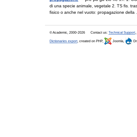
di una specie animale, vegetale 2. TS fis. tr
fisico o anche nel vuoto: propagazione del
© Academic, 2000-2026
Contact us:
Technical Support
,
Dictionaries export
, created on PHP,
Joomla,
Dr