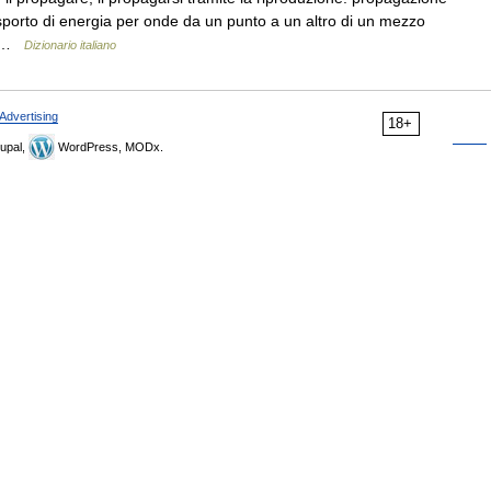
asporto di energia per onde da un punto a un altro di un mezzo
la …
Dizionario italiano
Advertising
18+
upal,
WordPress, MODx.