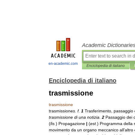
Academic Dictionarie
en-academic.com
Enciclopedia di italiano
Enciclopedia di italiano
trasmissione
trasmissione
trasmissione
s
.
f
.
1
Trasferimento
,
passaggio
trasmissione
di
una
notizia
.
2
Passaggio
dei
(
fis
.
)
Propagazione
|
(
est
.
)
Programma
della
movimento
da
un
organo
meccanico
all
'
altro