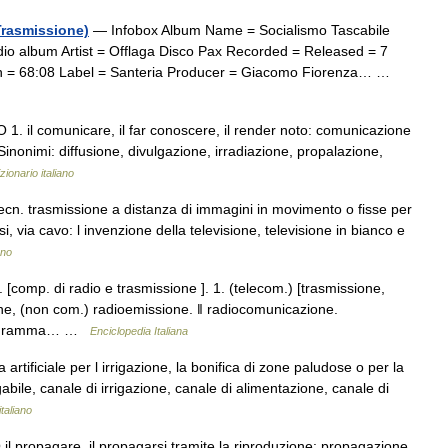
Trasmissione)
— Infobox Album Name = Socialismo Tascabile
dio album Artist = Offlaga Disco Pax Recorded = Released = 7
th = 68:08 Label = Santeria Producer = Giacomo Fiorenza… …
 1. il comunicare, il far conoscere, il render noto: comunicazione
i Sinonimi: diffusione, divulgazione, irradiazione, propalazione,
zionario italiano
tecn. trasmissione a distanza di immagini in movimento o fisse per
si, via cavo: l invenzione della televisione, televisione in bianco e
ano
. [comp. di radio e trasmissione ]. 1. (telecom.) [trasmissione,
ne, (non com.) radioemissione. ‖ radiocomunicazione.
 [programma… …
Enciclopedia Italiana
tificiale per l irrigazione, la bonifica di zone paludose o per la
bile, canale di irrigazione, canale di alimentazione, canale di
italiano
il propagare, il propagarsi tramite la riproduzione: propagazione