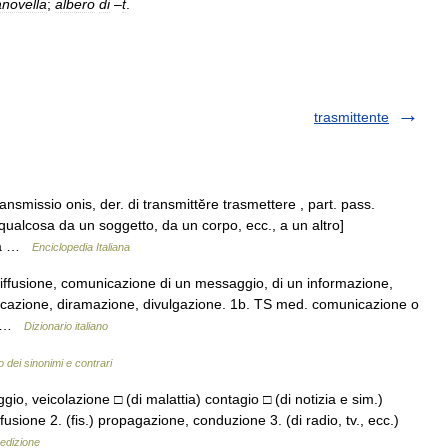
novella
;
albero
di
–
t
.
trasmittente
transmissio onis, der. di transmittĕre trasmettere , part. pass.
e qualcosa da un soggetto, da un corpo, ecc., a un altro]
tia …
Enciclopedia Italiana
diffusione, comunicazione di un messaggio, di un informazione,
nicazione, diramazione, divulgazione. 1b. TS med. comunicazione o
a… …
Dizionario italiano
o dei sinonimi e contrari
gio, veicolazione □ (di malattia) contagio □ (di notizia e sim.)
usione 2. (fis.) propagazione, conduzione 3. (di radio, tv., ecc.)
 edizione