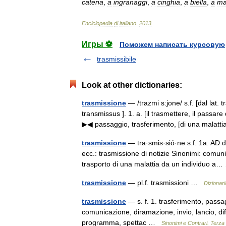
catena
,
a
ingranaggi
,
a
cinghia
,
a
biella
,
a
ma
Enciclopedia
di
italiano
.
2013
.
Игры ⚽
Поможем написать курсовую
trasmissibile
Look at other dictionaries:
trasmissione
— /trazmi s:jone/ s.f. [dal lat. 
transmissus ]. 1. a. [il trasmettere, il passar
▶◀ passaggio, trasferimento, [di una malat
trasmissione
— tra·smis·sió·ne s.f. 1a. AD 
ecc.: trasmissione di notizie Sinonimi: comu
trasporto di una malattia da un individuo 
trasmissione
— pl.f. trasmissioni …
Dizionari
trasmissione
— s. f. 1. trasferimento, passag
comunicazione, diramazione, invio, lancio, diff
programma, spettac …
Sinonimi e Contrari. Terza