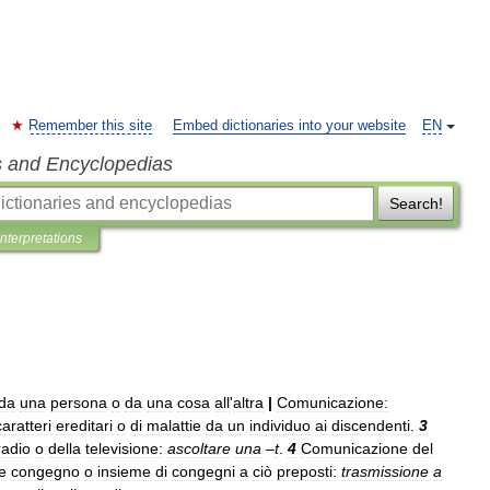
Remember this site
Embed dictionaries into your website
EN
s and Encyclopedias
Search!
Interpretations
da
una
persona
o
da
una
cosa
all
'
altra
|
Comunicazione:
caratteri
ereditari
o
di
malattie
da
un
individuo
ai
discendenti
.
3
radio
o
della
televisione:
ascoltare
una
–
t
.
4
Comunicazione
del
e
congegno
o
insieme
di
congegni
a
ciò
preposti:
trasmissione
a